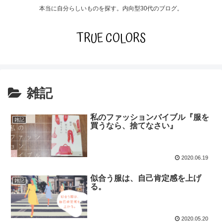
本当に自分らしいものを探す。内向型30代のブログ。
TRUE COLORS
雑記
私のファッションバイブル『服を
雑記
買うなら、捨てなさい』
2020.06.19
似合う服は、自己肯定感を上げ
雑記
る。
2020.05.20